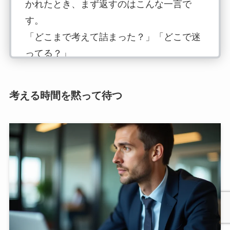
かれたとき、まず返すのはこんな一言で
す。
「どこまで考えて詰まった？」「どこで迷
ってる？」
ポイントは、”考えた末に質問が出てき
考える時間を黙って待つ
た”という前提で問いかけること。そして、
詰まって声を上げてくれたこと自体は肯定
するトーンを崩さないことです。
頭ごなしに「自分で考えて」と突き放すと
部下は萎縮しますが、「詰まったのはど
こ？」なら、部下は自分の思考をたどり直
せます。答えではなく、考えの続きを引き
出すイメージです。