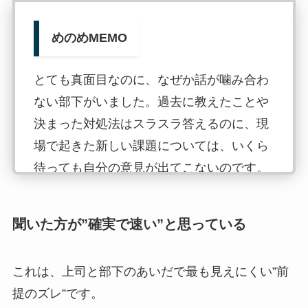
めのめMEMO
とても真面目なのに、なぜか話が噛み合わ
ない部下がいました。過去に教えたことや
決まった対処法はスラスラ答えるのに、現
場で起きた新しい課題については、いくら
待っても自分の意見が出てこないのです。
あるとき気づきました。わたしは意見を求
聞いた方が”確実で速い”と思っている
めているのに、彼は”正解”を探していたの
です。そこでこう伝えました。「ビジネス
では、唯一の正解がある方が珍しい。わた
これは、上司と部下のあいだで最も見えにくい”前
しも、時にはお客さんですら答えを持って
提のズレ”です。