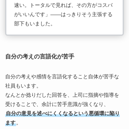
速い。トータルで見れば、その方がコスパ
がいいんです」——はっきりそう主張する
部下もいました。
こういう相手には、同じコスパの土俵で、
淡々と返します。「あなたより時給換算で
自分の考えの言語化が苦手
コストの高い先輩や上司が、毎回あなたの
仕事を手伝うのは、会社から見ればコスパ
が悪いよ。そして”手伝われないと動けない
自分の考えや感情を言語化すること自体が苦手な
人”だと評価されることは、あなたにとって
社員もいます。
本当にコスパがいいのかな？」
なんとか捻りだした回答を、上司に指摘や指導を
受けることで、余計に苦手意識が強くなり、
損得で動く相手には、正論よりも損得で語
自分の意見を述べにくくなるという悪循環に陥り
る方が届きます。相手の”前提”に、こちら
ます
。
が合わせにいく感覚です。