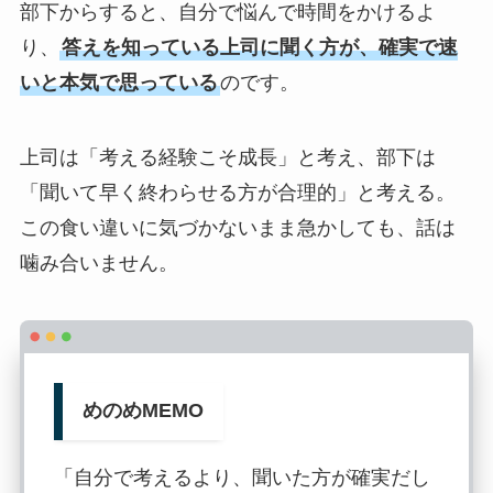
いない。だからこそ課題を解決することに
部下からすると、自分で悩んで時間をかけるよ
価値があって、報酬が支払われるんだ
り、
答えを知っている上司に聞く方が、確実で速
よ」。
いと本気で思っている
のです。
本人は理解しつつ、正解のない仕事に向き
上司は「考える経験こそ成長」と考え、部下は
合う辛さを自分なりに考え、今は幅広い問
「聞いて早く終わらせる方が合理的」と考える。
題解決ではなく、道を極めるスペシャリス
この食い違いに気づかないまま急かしても、話は
トを目指すための準備しています。自走の
噛み合いません。
かたちは、必ずしも一つではないと教わっ
た一件でした。
めのめMEMO
「自分で考えるより、聞いた方が確実だし