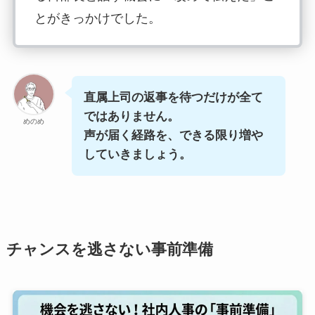
とがきっかけでした。
部長はわたしが何年も移動希望を言い続け
ていたことを、上司・課長経由でちゃんと
直属上司の返事を待つだけが全て
把握していた。「じゃあ、あの件をチャレ
ではありません。
ンジさせてみるか」——その一言が出るま
めのめ
声が届く経路を、できる限り増や
でに、数年分の積み重ねがありました。
していきましょう。
直属上司への相談を続けながら、話せる機
会があれば上位の方にも伝える。「届く経
路を増やす」というのは、シンプルですが
確実に機能する戦略です。
チャンスを逃さない事前準備