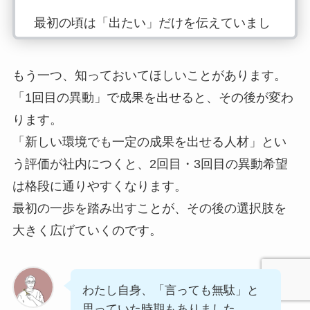
最初の頃は「出たい」だけを伝えていまし
た。でも途中から変えました。話すたびに
「いつ・どの案件へ・何がしたいか・今何
もう一つ、知っておいてほしいことがあります。
を勉強しているか」をセットで伝えるよう
「1回目の異動」で成果を出せると、その後が変わ
にしたのです。それを繰り返すうちに、上
ります。
司の「聞き流し」が「検討」に変わってい
「新しい環境でも一定の成果を出せる人材」とい
くのを感じました。
う評価が社内につくと、2回目・3回目の異動希望
は格段に通りやすくなります。
部長との会話でチャンスが来たとき、「あ
最初の一歩を踏み出すことが、その後の選択肢を
の人はずっと言い続けていた」という積み
大きく広げていくのです。
重ねが、「じゃあ任せてみよう」という決
断を引き出してくれました。
異動先は確かに忙しく、最初の数ヶ月はき
わたし自身、「言っても無駄」と
つかった。でも、あの経験がいまのキャリ
思っていた時期もありました。