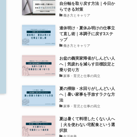
自分軸を取り戻す方法｜今日か
らできる対策
働き方とキャリア
連休明け・夏休み明けの仕事立
て直し術｜本調子に戻す3ステ
ップ
働き方とキャリア
お盆の義実家帰省がしんどい人
へ｜気疲れを減らす目標設定と
乗り切り方
家事・育児と仕事の両立
夏の掃除・水回りがしんどい人
へ｜暑い家事を手放すラクな方
法
家事・育児と仕事の両立
夏は暑くて料理したくない人へ
｜火を使わない宅配食という選
択肢
生活改善