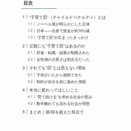
目次
“子育て罰”（チャイルドペナルティ）とは
ノーベル賞が明らかにした正体
日本——出産で賃金が約70%減
“子育て罰”が広まったきっかけ
父親にも”子育て罰”はあるのか
昇進・転職・副業が制限された
女性側の大変さは別次元だった
それでも”罰”とは思えない理由
子供がいたから挑戦できた
制約が自分を前に進めた側面
本当に変わってほしいこと
“育て続ける”を求める社会の歪み
数年離れても戻れる社会が理想
まとめ｜損/得を超えた視点で