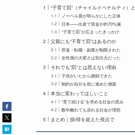
“子育て罰”（チャイルドペナルティ）
ノーベル賞が明らかにした正体
日本——出産で賃金が約70%減
“子育て罰”が広まったきっかけ
父親にも”子育て罰”はあるのか
昇進・転職・副業が制限された
女性側の大変さは別次元だった
それでも”罰”とは思えない理由
子供がいたから挑戦できた
制約が自分を前に進めた側面
本当に変わってほしいこと
“育て続ける”を求める社会の歪み
数年離れても戻れる社会が理想
まとめ｜損/得を超えた視点で