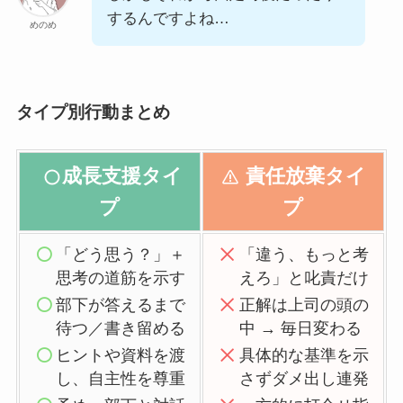
するんですよね…
めのめ
タイプ別行動まとめ
成長支援タイ
責任放棄タイ
プ
プ
「どう思う？」＋
「違う、もっと考
思考の道筋を示す
えろ」と叱責だけ
部下が答えるまで
正解は上司の頭の
待つ／書き留める
中 → 毎日変わる
ヒントや資料を渡
具体的な基準を示
し、自主性を尊重
さずダメ出し連発