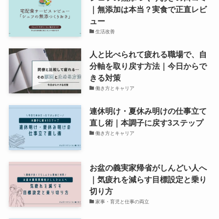
｜無添加は本当？実食で正直レビ
ュー
生活改善
人と比べられて疲れる職場で、自
分軸を取り戻す方法｜今日からで
きる対策
働き方とキャリア
連休明け・夏休み明けの仕事立て
直し術｜本調子に戻す3ステップ
働き方とキャリア
お盆の義実家帰省がしんどい人へ
｜気疲れを減らす目標設定と乗り
切り方
家事・育児と仕事の両立