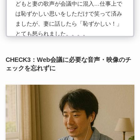
どもと妻の歌声が会議中に混入…仕事上で
は恥ずかしい思いをしただけで笑って済み
ましたが、妻に話したら「恥ずかしい！」
とても怒られました。。。。
以来、基本的に会議中はドアを締め切って
います。家族にも外から話している最中と
CHECK
3：Web会議に必要な音声・映像のチ
分かる効果もあるので、同居家族のいる方
ェックを忘れずに
は是非心がけてください。