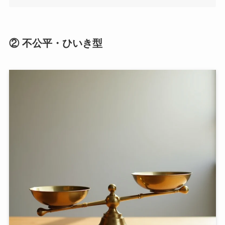
② 不公平・ひいき型