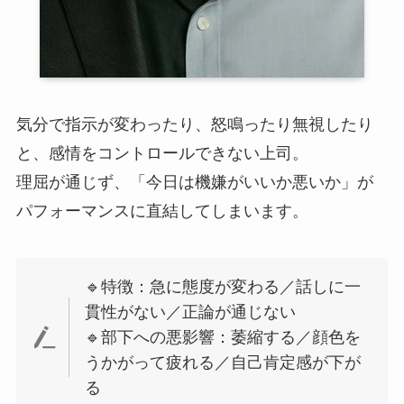
気分で指示が変わったり、怒鳴ったり無視したり
と、感情をコントロールできない上司。
理屈が通じず、「今日は機嫌がいいか悪いか」が
パフォーマンスに直結してしまいます。
🔹特徴：急に態度が変わる／話しに一
貫性がない／正論が通じない
🔹部下への悪影響：萎縮する／顔色を
うかがって疲れる／自己肯定感が下が
る