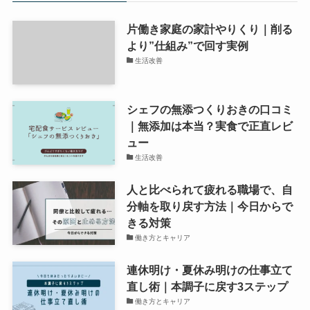
片働き家庭の家計やりくり｜削る
より”仕組み”で回す実例
生活改善
シェフの無添つくりおきの口コミ
｜無添加は本当？実食で正直レビ
ュー
生活改善
人と比べられて疲れる職場で、自
分軸を取り戻す方法｜今日からで
きる対策
働き方とキャリア
連休明け・夏休み明けの仕事立て
直し術｜本調子に戻す3ステップ
働き方とキャリア