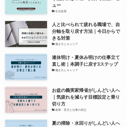
ュー
生活改善
人と比べられて疲れる職場で、自
分軸を取り戻す方法｜今日からで
きる対策
働き方とキャリア
連休明け・夏休み明けの仕事立て
直し術｜本調子に戻す3ステップ
働き方とキャリア
お盆の義実家帰省がしんどい人へ
｜気疲れを減らす目標設定と乗り
切り方
家事・育児と仕事の両立
夏の掃除・水回りがしんどい人へ