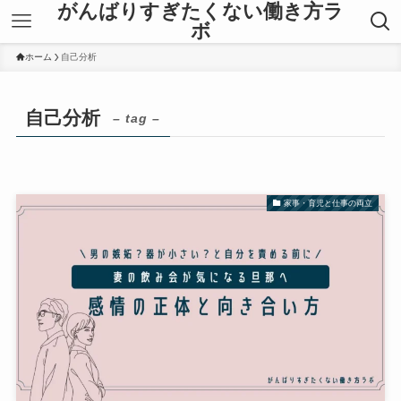
がんばりすぎたくない働き方ラ
ボ
ホーム
自己分析
自己分析
– tag –
家事・育児と仕事の両立